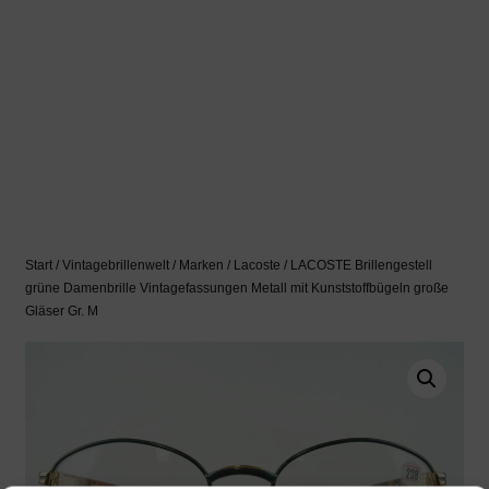
Start
/
Vintagebrillenwelt
/
Marken
/
Lacoste
/ LACOSTE Brillengestell
grüne Damenbrille Vintagefassungen Metall mit Kunststoffbügeln große
Gläser Gr. M