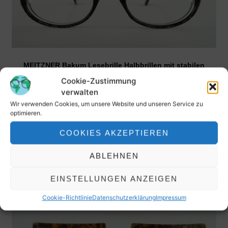
MEITZNER Bakum Lesebrille Halbbrillen mit stabilen
Federbügeln mehrfarbig Gr. M
Cookie-Zustimmung
69,90
€
verwalten
Wir verwenden Cookies, um unsere Website und unseren Service zu
inkl. MwSt.
optimieren.
COOKIES AKZEPTIEREN
ABLEHNEN
EINSTELLUNGEN ANZEIGEN
Cookie-Richtlinie
Datenschutzerklärung
Impressum