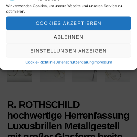
Wir verwenden Cookies, um unsere Website und unseren Service zu
optimieren.
COOKIES AKZEPTIEREN
ABLEHNEN
EINSTELLUNGEN ANZEIGEN
Cookie-Richtlinie
Datenschutzerklärung
Impressum
R. ROTHSCHILD
hochwertige Herrenfassung
Luxusbrillen Metallgestell
mit großer Glasform breite