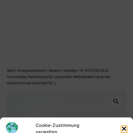
Start
/
Vintagebrillenwelt
/
Marken
/
Sonstige
/ R. ROTHSCHILD
hochwertige Herrenfassung Luxusbrillen Metallgestell mit großer
Glasform breite Gesichter Gr. L
Cookie-Zustimmung
verwalten