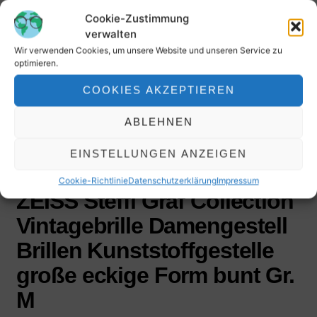
Cookie-Zustimmung
verwalten
Wir verwenden Cookies, um unsere Website und unseren Service zu
optimieren.
COOKIES AKZEPTIEREN
ABLEHNEN
EINSTELLUNGEN ANZEIGEN
Cookie-Richtlinie
Datenschutzerklärung
Impressum
ZEISS Steffi Graf Collection
Vintagebrille Damengestell
Brillen Kunststoffgestelle
große eckige Form bunt Gr.
M