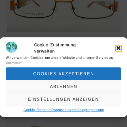
Damenbrille orange-braun Halbbrille Lesebrille im
Cookie-Zustimmung
Materialmix mit flacher schmaler Glasform Gr. M
verwalten
69,90
€
Wir verwenden Cookies, um unsere Website und unseren Service zu
optimieren.
inkl. MwSt.
COOKIES AKZEPTIEREN
ABLEHNEN
EINSTELLUNGEN ANZEIGEN
Cookie-Richtlinie
Datenschutzerklärung
Impressum