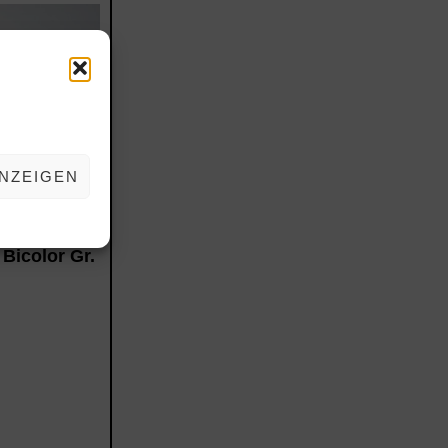
NZEIGEN
n Mod. 2791
tallgestelle
Bicolor Gr.