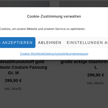
Cookie-Zustimmung verwalten
ookies, um unsere Website und unseren Service zu optimieren.
S AKZEPTIEREN
ABLEHNEN
EINSTELLUNGEN A
AN DIOR 2722 Brillen
CHRISTIAN DIOR Brille
Cookie-Richtlinie
Datenschutzerklärung
Impressum
ungen/gestelle sportlich
leichte Herrenbrille Me
Metall/Kunststoff gold
große eckige Glasform 
Haute Couture Fassung
L
Gr. M
299,90
€
299,90
€
inkl. MwSt.
inkl. MwSt.