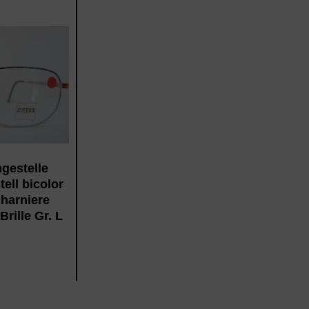
ngestelle
ell bicolor
charniere
rille Gr. L