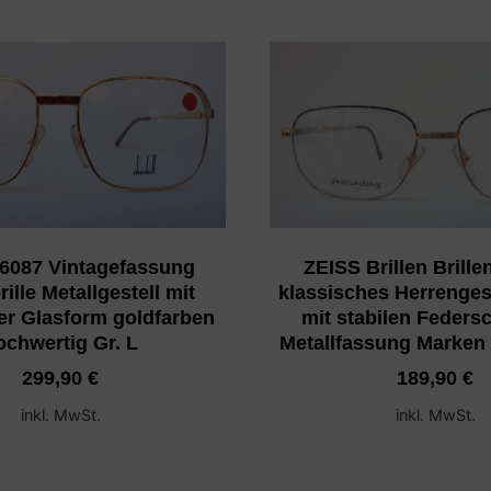
 6087 Vintagefassung
ZEISS Brillen Brille
ille Metallgestell mit
klassisches Herrengest
er Glasform goldfarben
mit stabilen Feders
ochwertig Gr. L
Metallfassung Marken B
299,90
€
189,90
€
inkl. MwSt.
inkl. MwSt.