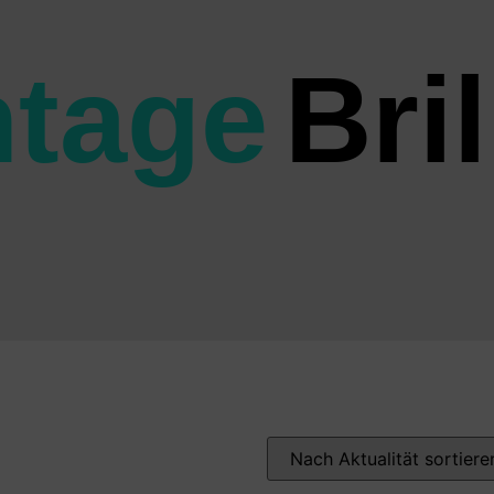
ntage
Bri