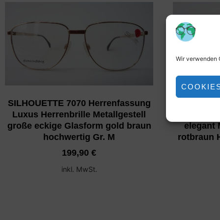
Wir verwenden C
COOKIE
SILHOUETTE 7070 Herrenfassung
CHRISTI
Luxus Herrenbrille Metallgestell
Herrenfass
große eckige Glasform gold braun
elegant 
hochwertig Gr. M
rotbraun 
199,90
€
inkl. MwSt.