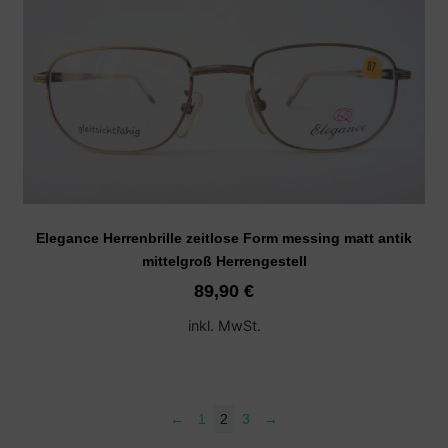
Elegance Herrenbrille zeitlose Form messing matt antik
mittelgroß Herrengestell
89,90
€
inkl. MwSt.
←
1
2
3
→