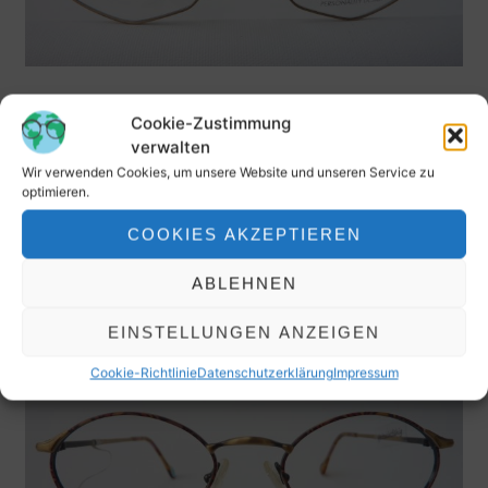
NEOSTYLE leichtes Brillengestell ausgefallene Brillen
Cookie-Zustimmung
6eckig kleine Form messingfarben Gr. M
verwalten
89,90
€
Wir verwenden Cookies, um unsere Website und unseren Service zu
optimieren.
inkl. MwSt.
COOKIES AKZEPTIEREN
ABLEHNEN
EINSTELLUNGEN ANZEIGEN
Cookie-Richtlinie
Datenschutzerklärung
Impressum